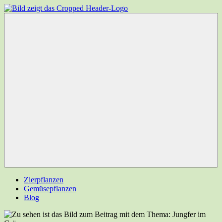
Zum
Inhalt
Garten-
Ihr
springen
Experten.net
Gartenportal
Menü
Zierpflanzen
Gemüsepflanzen
Blog