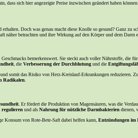
 hin, dass sich hier angezeigte Preise inzwischen geändert haben könn
ood erhalten. Doch was genau macht diese Knolle so gesund? Ganz zu 
aft näher betrachten und ihre Wirkung auf den Körper und dem Darm e
en Geschmacks bemerkenswert. Sie steckt auch voller Nährstoffe, die fü
ndheit
, die
Verbesserung der Durchblutung
und die
Entgiftungsfä
und somit das Risiko von Herz-Kreislauf-Erkrankungen reduzieren. Zu
en Radikalen
.
esundheit
. Er fördert die Produktion von Magensäuren, was die Verda
regulieren
und als
Nahrung für nützliche Darmbakterien
dienen, 
ßige Konsum von Rote-Bete-Saft dabei helfen kann,
Entzündungen im 