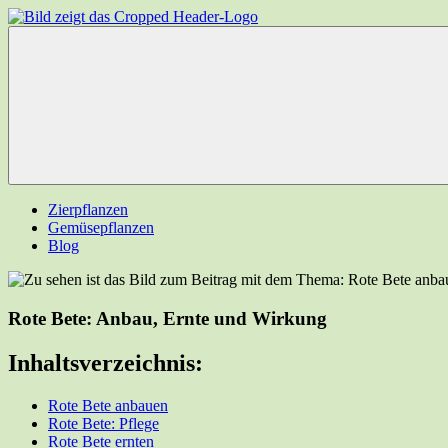
Zum
Inhalt
Garten-
Ihr
springen
Experten.net
Gartenportal
Menü
Zierpflanzen
Gemüsepflanzen
Blog
Rote Bete: Anbau, Ernte und Wirkung
Inhaltsverzeichnis:
Rote Bete anbauen
Rote Bete: Pflege
Rote Bete ernten