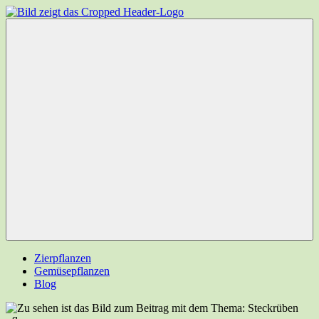
Zum
Inhalt
Garten-
Ihr
springen
Experten.net
Gartenportal
Menü
Zierpflanzen
Gemüsepflanzen
Blog