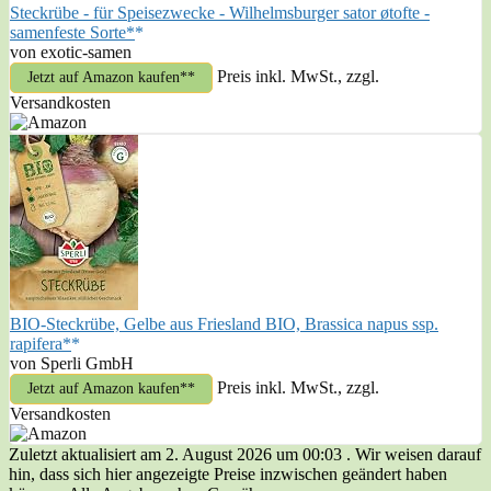
Steckrübe - für Speisezwecke - Wilhelmsburger sator øtofte -
samenfeste Sorte*
von exotic-samen
Preis inkl. MwSt., zzgl.
Jetzt auf Amazon kaufen*
Versandkosten
BIO-Steckrübe, Gelbe aus Friesland BIO, Brassica napus ssp.
rapifera*
von Sperli GmbH
Preis inkl. MwSt., zzgl.
Jetzt auf Amazon kaufen*
Versandkosten
Zuletzt aktualisiert am 2. August 2026 um 00:03 . Wir weisen darauf
hin, dass sich hier angezeigte Preise inzwischen geändert haben