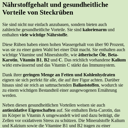
Nährstoffgehalt und gesundheitliche
Vorteile von Steckrüben
Sie sind nicht nur einfach anzubauen, sondern bieten auch
zahlreiche gesundheitliche Vorteile. Sie sind
kalorienarm
und
enthalten
viele wichtige Nährstoffe
.
Diese Rüben haben einen hohen Wassergehalt von über 90 Prozent,
was sie zu einer guten Wahl bei einer Diät macht. Sie enthalten auch
wichtige Vitamine und Mineralstoffe, wie
ätherische Öle
,
Beta-
Karotin
,
Vitamin B1
,
B2
und
C
. Das reichlich vorhandene
Kalium
wirkt entwässernd und das Vitamin C stärkt das Immunsystem.
Dank ihrer
geringen Menge an Fetten und Kohlenhydraten
eignen sie sich perfekt für alle, die auf ihre Figur achten. Darüber
hinaus sind sie reich an sattmachenden
Ballaststoffen
, wodurch sie
zu einem wichtigen Bestandteil einer ausgewogenen Ernährung
werden.
Neben diesen gesundheitlichen Vorteilen weisen sie auch
antioxidative Eigenschaften
auf. Sie enthalten Beta-Carotin, das
im Körper in Vitamin A umgewandelt wird und dazu beiträgt, die
Zellen vor oxidativem Stress zu schützen. Die Mineralstoffe Kalium
und Kalzium sowie die Vitamine B1 und B2 tragen zu einer