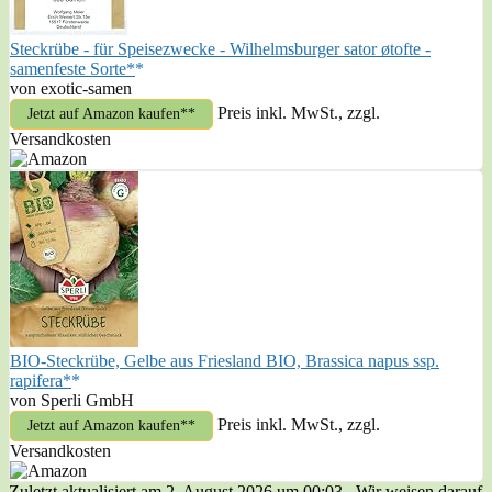
Steckrübe - für Speisezwecke - Wilhelmsburger sator øtofte -
samenfeste Sorte*
von exotic-samen
Preis inkl. MwSt., zzgl.
Jetzt auf Amazon kaufen*
Versandkosten
BIO-Steckrübe, Gelbe aus Friesland BIO, Brassica napus ssp.
rapifera*
von Sperli GmbH
Preis inkl. MwSt., zzgl.
Jetzt auf Amazon kaufen*
Versandkosten
Zuletzt aktualisiert am 2. August 2026 um 00:03 . Wir weisen darauf