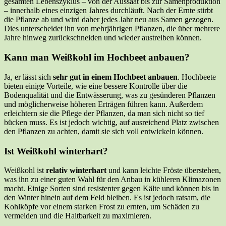
gesamten Lebenszyklus – von der Aussaat bis zur Samenproduktion
– innerhalb eines einzigen Jahres durchläuft. Nach der Ernte stirbt
die Pflanze ab und wird daher jedes Jahr neu aus Samen gezogen.
Dies unterscheidet ihn von mehrjährigen Pflanzen, die über mehrere
Jahre hinweg zurückschneiden und wieder austreiben können.
Kann man Weißkohl im Hochbeet anbauen?
Ja, er lässt sich
sehr gut in einem Hochbeet anbauen
. Hochbeete
bieten einige Vorteile, wie eine bessere Kontrolle über die
Bodenqualität und die Entwässerung, was zu gesünderen Pflanzen
und möglicherweise höheren Erträgen führen kann. Außerdem
erleichtern sie die Pflege der Pflanzen, da man sich nicht so tief
bücken muss. Es ist jedoch wichtig, auf ausreichend Platz zwischen
den Pflanzen zu achten, damit sie sich voll entwickeln können.
Ist Weißkohl winterhart?
Weißkohl ist
relativ winterhart
und kann leichte Fröste überstehen,
was ihn zu einer guten Wahl für den Anbau in kühleren Klimazonen
macht. Einige Sorten sind resistenter gegen Kälte und können bis in
den Winter hinein auf dem Feld bleiben. Es ist jedoch ratsam, die
Kohlköpfe vor einem starken Frost zu ernten, um Schäden zu
vermeiden und die Haltbarkeit zu maximieren.