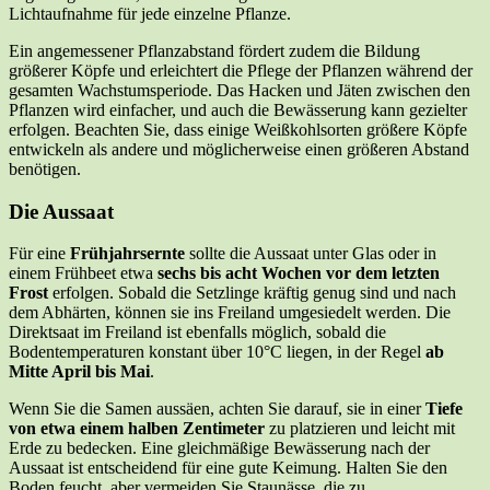
Lichtaufnahme für jede einzelne Pflanze.
Ein angemessener Pflanzabstand fördert zudem die Bildung
größerer Köpfe und erleichtert die Pflege der Pflanzen während der
gesamten Wachstumsperiode. Das Hacken und Jäten zwischen den
Pflanzen wird einfacher, und auch die Bewässerung kann gezielter
erfolgen. Beachten Sie, dass einige Weißkohlsorten größere Köpfe
entwickeln als andere und möglicherweise einen größeren Abstand
benötigen.
Die Aussaat
Für eine
Frühjahrsernte
sollte die Aussaat unter Glas oder in
einem Frühbeet etwa
sechs bis acht Wochen vor dem letzten
Frost
erfolgen. Sobald die Setzlinge kräftig genug sind und nach
dem Abhärten, können sie ins Freiland umgesiedelt werden. Die
Direktsaat im Freiland ist ebenfalls möglich, sobald die
Bodentemperaturen konstant über 10°C liegen, in der Regel
ab
Mitte April bis Mai
.
Wenn Sie die Samen aussäen, achten Sie darauf, sie in einer
Tiefe
von etwa einem halben Zentimeter
zu platzieren und leicht mit
Erde zu bedecken. Eine gleichmäßige Bewässerung nach der
Aussaat ist entscheidend für eine gute Keimung. Halten Sie den
Boden feucht, aber vermeiden Sie Staunässe, die zu