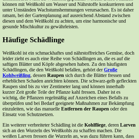
können mit Weißkohl um Wasser und Nährstoffe konkurrieren und
unter Umständen Wachstumshemmungen verursachen. Es ist daher
ratsam, bei der Gartenplanung auf ausreichend Abstand zwischen
diesen und dem Weißkohl zu achten, um eine harmonische und
gesunde Mischkultur zu gewährleisten.
Häufige Schädlinge
Weißkohl ist ein schmackhaftes und nährstoffreiches Gemüse, doch
leider zieht es auch eine Reihe von Schädlingen an, die es auf die
saftigen Blätter und Köpfe abgesehen haben. Zu den häufigsten
Schädlingen, die den Weißkohl befallen, gehört der
Große
Kohlweißling
, dessen
Raupen
sich durch die Blätter fressen und
erheblichen Schaden anrichten können. Die schwarz-gelb gefleckten
Raupen sind bis zu vier Zentimeter lang und können innerhalb
kurzer Zeit große Teile der Pflanze kahl fressen. Daher ist es
wichtig, die Pflanzen regelmäßig auf Anzeichen eines Befalls zu
überprüfen und bei Bedarf geeignete Maßnahmen zur Bekämpfung
einzuleiten, wie das manuelle
Entfernen der Raupen
oder den
Einsatz von Schutznetzen.
Ein weiterer verbreiteter Schädling ist die
Kohlfliege
, deren
Larven
sich an den Wurzeln des Weißkohls zu schaffen machen. Die
weißen Larven fressen die Wurzeln an, was dazu führen kann, dass