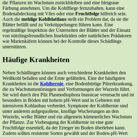
die Pflanzen im Wachstum zurückbleiben und eine bleigraue
Färbung annehmen. Um die Kohlfliege fernzuhalten, kann eine
Bodenabdeckung mit Vlies oder eine
Fruchtfolge
hilfreich sein.
Auch die
mehlige Kohlblattlaus
stellt ein Problem dar, da sie die
Blätter befällt und zu Verkrüppelungen führen kann. Eine
regelmäßige Inspektion der Unterseiten der Blätter und der Einsatz
von nützlingsfreundlichen Insektiziden oder natürlichen Prädatoren
wie Marienkäfern können bei der Kontrolle dieses Schädlings
unterstützen.
Häufige Krankheiten
Neben Schädlingen können auch verschiedene Krankheiten den
Weißkohl befallen und die Ernte gefährden. Eine der häufigsten
Krankheiten ist die
Kohlhernie
, eine Bodenbürtige Pilzerkrankung,
die zu Wachstumsstörungen und Verformungen der Wurzeln führt.
Sie wird durch den Pilz Plasmodiophora brassicae verursacht und ist
besonders in Böden mit hohem pH-Wert und in Gebieten mit
intensivem Kohlanbau verbreitet. Symptome der Kohlhernie sind
unter anderem aufgequollene, knollige Wucherungen an den
Wurzeln, welke Blätter und ein allgemein kümmerliches Wachstum
der Pflanze. Zur Vorbeugung der Kohlhernie ist eine gute
Fruchtfolge essentiell, da der Erreger im Boden überleben kann.
Zudem sollten resistente Sorten gewählt und der Boden-pH-Wert