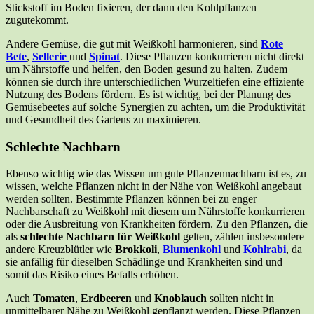
Stickstoff im Boden fixieren, der dann den Kohlpflanzen
zugutekommt.
Andere Gemüse, die gut mit Weißkohl harmonieren, sind
Rote
Bete
,
Sellerie
und
Spinat
. Diese Pflanzen konkurrieren nicht direkt
um Nährstoffe und helfen, den Boden gesund zu halten. Zudem
können sie durch ihre unterschiedlichen Wurzeltiefen eine effiziente
Nutzung des Bodens fördern. Es ist wichtig, bei der Planung des
Gemüsebeetes auf solche Synergien zu achten, um die Produktivität
und Gesundheit des Gartens zu maximieren.
Schlechte Nachbarn
Ebenso wichtig wie das Wissen um gute Pflanzennachbarn ist es, zu
wissen, welche Pflanzen nicht in der Nähe von Weißkohl angebaut
werden sollten. Bestimmte Pflanzen können bei zu enger
Nachbarschaft zu Weißkohl mit diesem um Nährstoffe konkurrieren
oder die Ausbreitung von Krankheiten fördern. Zu den Pflanzen, die
als
schlechte Nachbarn für Weißkohl
gelten, zählen insbesondere
andere Kreuzblütler wie
Brokkoli
,
Blumenkohl
und
Kohlrabi
, da
sie anfällig für dieselben Schädlinge und Krankheiten sind und
somit das Risiko eines Befalls erhöhen.
Auch
Tomaten
,
Erdbeeren
und
Knoblauch
sollten nicht in
unmittelbarer Nähe zu Weißkohl gepflanzt werden. Diese Pflanzen