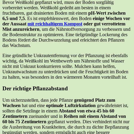
Bevor Weißkohl gepflanzt wird, muss der Boden sorgfältig
vorbereitet werden. Weißkohl gedeiht am besten in einem
fruchtbaren, gut drainierten Boden mit einem
pH-Wert zwischen
6,5 und 7,5
. Es ist empfehlenswert, den Boden
einige Wochen vor
der Aussaat
mit reichhaltigem Kompost
oder gut verrottetem
Mist anzureichern
, um die Nährstoffversorgung zu verbessern und
die Bodenstruktur zu optimieren. Eine tiefgründige Lockerung des
Bodens fördert die Durchwurzelung und erleichtert den Pflanzen
das Wachstum.
Eine gründliche Unkrautentfernung vor der Pflanzung ist ebenfalls
wichtig, da Weißkohl im Wettbewerb um Nährstoffe und Wasser
nicht mit Unkraut konkurrieren sollte. Mulchen kann helfen,
Unkrautwachstum zu unterdrücken und die Feuchtigkeit im Boden
zu halten, was besonders in den wärmeren Monaten vorteilhaft ist.
Der richtige Pflanzabstand
Um sicherzustellen, dass jede Pflanze
genügend Platz zum
Wachsen
hat und eine
optimale Luftzirkulation
gewährleistet ist,
sollten die Setzlinge in einem
Abstand von etwa 45 bis 60
Zentimetern
zueinander und in
Reihen mit einem Abstand von
60 bis 75 Zentimetern
gepflanzt werden. Dies verhindert nicht nur
die Ausbreitung von Krankheiten, die durch zu dichte Bepflanzung
begünstigt werden, sondern ermöglicht auch eine bessere