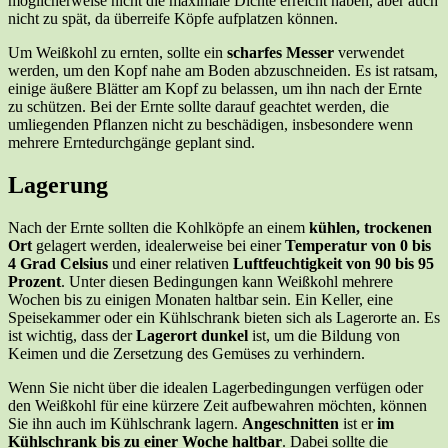
möglicherweise nicht die maximale Dichte erreicht haben, aber auch
nicht zu spät, da überreife Köpfe aufplatzen können.
Um Weißkohl zu ernten, sollte ein
scharfes Messer
verwendet
werden, um den Kopf nahe am Boden abzuschneiden. Es ist ratsam,
einige äußere Blätter am Kopf zu belassen, um ihn nach der Ernte
zu schützen. Bei der Ernte sollte darauf geachtet werden, die
umliegenden Pflanzen nicht zu beschädigen, insbesondere wenn
mehrere Erntedurchgänge geplant sind.
Lagerung
Nach der Ernte sollten die Kohlköpfe an einem
kühlen, trockenen
Ort
gelagert werden, idealerweise bei einer
Temperatur von 0 bis
4 Grad Celsius
und einer relativen
Luftfeuchtigkeit von 90 bis 95
Prozent
. Unter diesen Bedingungen kann Weißkohl mehrere
Wochen bis zu einigen Monaten haltbar sein. Ein Keller, eine
Speisekammer oder ein Kühlschrank bieten sich als Lagerorte an. Es
ist wichtig, dass der
Lagerort dunkel
ist, um die Bildung von
Keimen und die Zersetzung des Gemüses zu verhindern.
Wenn Sie nicht über die idealen Lagerbedingungen verfügen oder
den Weißkohl für eine kürzere Zeit aufbewahren möchten, können
Sie ihn auch im Kühlschrank lagern.
Angeschnitten
ist er
im
Kühlschrank bis zu einer Woche haltbar
. Dabei sollte die