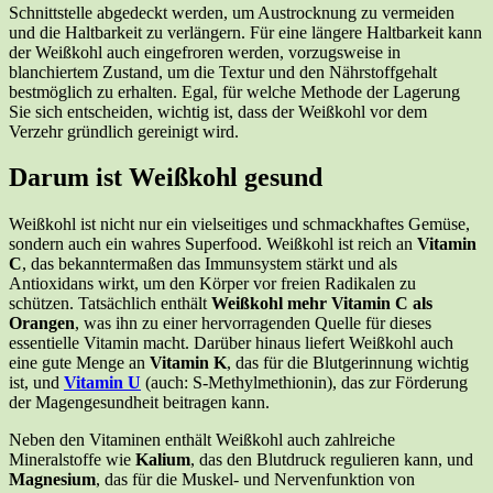
Schnittstelle abgedeckt werden, um Austrocknung zu vermeiden
und die Haltbarkeit zu verlängern. Für eine längere Haltbarkeit kann
der Weißkohl auch eingefroren werden, vorzugsweise in
blanchiertem Zustand, um die Textur und den Nährstoffgehalt
bestmöglich zu erhalten. Egal, für welche Methode der Lagerung
Sie sich entscheiden, wichtig ist, dass der Weißkohl vor dem
Verzehr gründlich gereinigt wird.
Darum ist Weißkohl gesund
Weißkohl ist nicht nur ein vielseitiges und schmackhaftes Gemüse,
sondern auch ein wahres Superfood. Weißkohl ist reich an
Vitamin
C
, das bekanntermaßen das Immunsystem stärkt und als
Antioxidans wirkt, um den Körper vor freien Radikalen zu
schützen. Tatsächlich enthält
Weißkohl mehr Vitamin C als
Orangen
, was ihn zu einer hervorragenden Quelle für dieses
essentielle Vitamin macht. Darüber hinaus liefert Weißkohl auch
eine gute Menge an
Vitamin K
, das für die Blutgerinnung wichtig
ist, und
Vitamin U
(auch: S-Methylmethionin), das zur Förderung
der Magengesundheit beitragen kann.
Neben den Vitaminen enthält Weißkohl auch zahlreiche
Mineralstoffe wie
Kalium
, das den Blutdruck regulieren kann, und
Magnesium
, das für die Muskel- und Nervenfunktion von